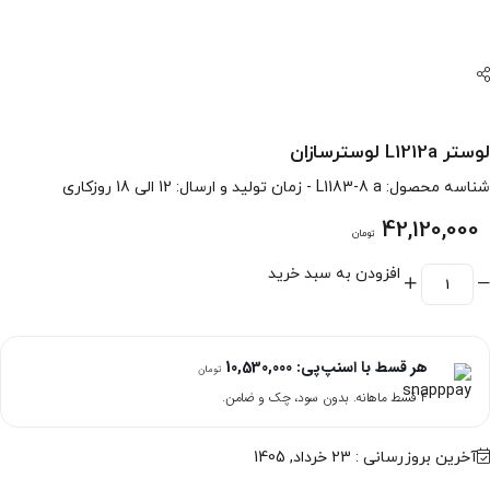
لوستر L1212a لوسترسازان
شناسه محصول:
L1183-8 a
- زمان تولید و ارسال: 12 الی 18 روزکاری
42,120,000
تومان
افزودن به سبد خرید
هر قسط با اسنپ‌پی:
10,530,000
تومان
۴ قسط ماهانه. بدون سود، چک و ضامن.
آخرین بروزرسانی : 23 خرداد, 1405