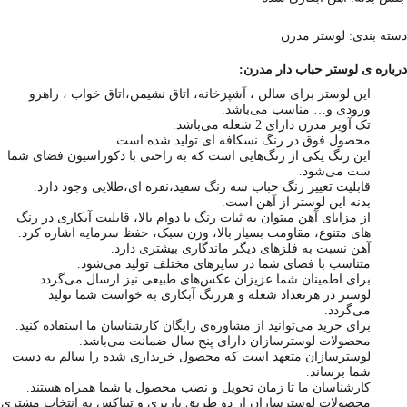
دسته بندی: لوستر مدرن
درباره ی لوستر حباب دار مدرن:
این لوستر برای سالن ، آشپزخانه، اتاق نشیمن،اتاق خواب ، راهرو
ورودی و… مناسب می‌باشد.
تک آویز مدرن دارای 2 شعله می‌باشد.
محصول فوق در رنگ نسکافه ای تولید شده است.
این رنگ یکی از رنگ‌هایی است که به راحتی با دکوراسیون فضای شما
ست می‌شود.
قابلیت تغییر رنگ حباب سه رنگ سفید،نقره ای،طلایی وجود دارد.
بدنه این لوستر از آهن است.
از مزایای آهن میتوان به ثبات رنگ با دوام بالا، قابلیت آبکاری در رنگ
های متنوع، مقاومت بسیار بالا، وزن سبک، حفظ سرمایه اشاره کرد.
آهن نسبت به فلزهای دیگر ماندگاری بیشتری دارد.
متناسب با فضای شما در سایزهای مختلف تولید می‌شود.
برای اطمینان شما عزیزان عکس‌های طبیعی نیز ارسال می‌گردد.
لوستر در هرتعداد شعله و هررنگ آبکاری به خواست شما تولید
می‌گردد.
برای خرید می‌توانید از مشاوره‌ی رایگان کارشناسان ما استفاده کنید.
محصولات لوسترسازان دارای پنج سال ضمانت می‌باشد.
لوسترسازان متعهد است که محصول خریداری شده را سالم به دست
شما برساند.
کارشناسان ما تا زمان تحویل و نصب محصول با شما همراه هستند.
محصولات لوسترسازان از دو طریق باربری و تیپاکس به انتخاب مشتری