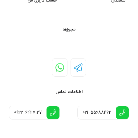
شمعدان
حساب کاربری من
مجوزها
اطلاعات تماس
0922
6427127
021
55688462