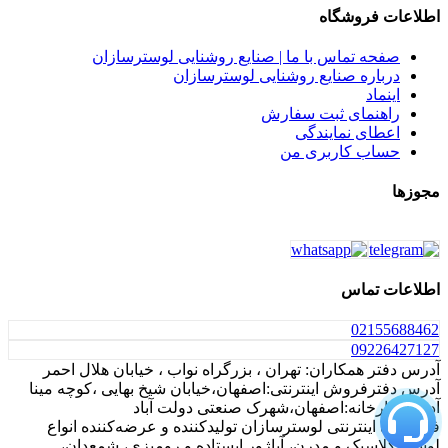
اطلاعات فروشگاه
صفحه تماس با ما | صنایع روشنایی لوسترسازان
درباره صنایع روشنایی لوسترسازان
اینماد
راهنمای ثبت سفارش
اعطای نمایندگی
حساب کاربری من
مجوزها
اطلاعات تماس
021
55688462
0922
6427127
آدرس دفتر همکاران: تهران ، بزرگراه نواب ، خیابان هلال احمر
آدرس دفترفروش اینترنتی:اصفهان،خیابان شیخ بهایی ،کوچه مینا
آدرس کارخانه:اصفهان،شهرک صنعتی دولت آباد
فروشگاه اینترنتی لوسترسازان تولیدکننده و عرضه‌کننده انواع
لوستر کلاسیک و مدرن، آباژور ایستاده و رومیزی، شمعدان،