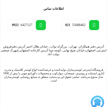
اطلاعات تماس
0922
6427127
021
55688462
آدرس دفتر همکاران: تهران ، بزرگراه نواب ، خیابان هلال احمر آدرس دفترفروش
اینترنتی:اصفهان،خیابان شیخ بهایی ،کوچه مینا آدرس کارخانه:اصفهان،شهرک صنعتی
دولت آباد
فروشگاه اینترنتی لوسترسازان تولیدکننده و عرضه‌کننده انواع لوستر کلاسیک و مدرن،
آباژور ایستاده و رومیزی، شمعدان، دیوارکوب و محصولات دکوراتیو چوبی با بیش از 1000
مدل متنوع می‌باشد. تمامی حقوق این وب‌سایت متعلق به صنایع روشنایی لوسترسازان
است.