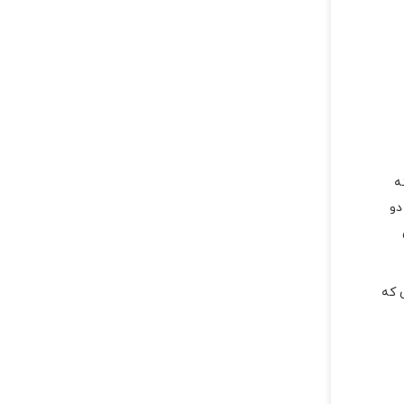
ه
دو
 که