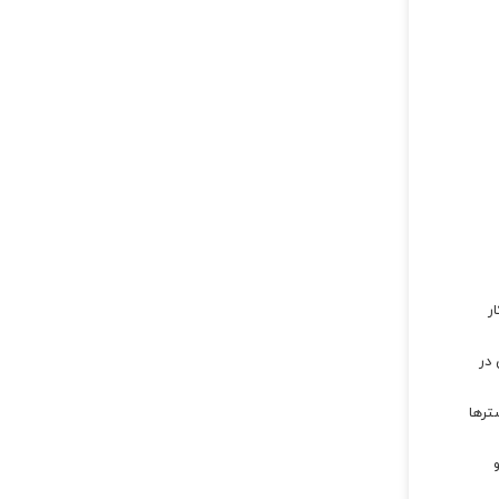
ر
 در
ترها