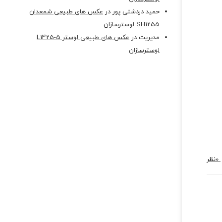
حمید دردشتی پور
در
عکس های طبیعی شمعدان
SH1255 لوسترسازان
مدیریت
در
عکس های طبیعی لوستر L1425-5
لوسترسازان
0
نظر