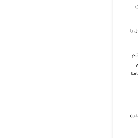
ن
 را
شم
ملا
درن