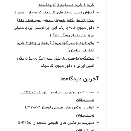
خرید + خرید مستقیم از تولیدکننده
آموزش نصب لوسترهای کلاسیک شاخه‌دار از صفر تا
صد (راهنمای کامل همراه با تصاویر مرحله‌به‌مرحله)
دکوراسیون خانه با رنگ آبی: چرا لوستر آبی پاستیلی
می‌تواند انتخابی شگفت‌انگیز
برای خرید لوستر کجا بریم؟ (راهنمای جامع + خرید
اینترنتی مطمئن)
ست کردن لوستر برای دکوراسیون گرم با فرش قرمز
اصیل ایرانی و دکوراسیون کلاسیک
آخرین دیدگاه‌ها
مدیریت
در
عکس های طبیعی لوستر L1428-6n
لوسترسازان
Leyli
در
عکس های طبیعی لوستر L1428-6n
لوسترسازان
مدیریت
در
عکس های طبیعی شمعدان SH1255
لوسترسازان