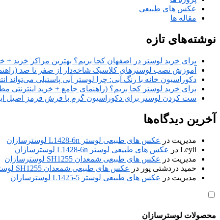
عکس های طبیعی
مقاله ها
نوشته‌های تازه
برای خرید لوستر در اصفهان کجا بریم؟ بهترین مراکز خرید + خر
آموزش نصب لوسترهای کلاسیک شاخه‌دار از صفر تا صد (راهنمای
دکوراسیون خانه با رنگ آبی: چرا لوستر آبی پاستیلی می‌تواند ان
برای خرید لوستر کجا بریم؟ (راهنمای جامع + خرید اینترنتی مط
ست کردن لوستر برای دکوراسیون گرم با فرش قرمز اصیل ایر
آخرین دیدگاه‌ها
مدیریت
در
عکس های طبیعی لوستر L1428-6n لوسترسازان
Leyli
در
عکس های طبیعی لوستر L1428-6n لوسترسازان
مدیریت
در
عکس های طبیعی شمعدان SH1255 لوسترسازان
حمید دردشتی پور
در
عکس های طبیعی شمعدان SH1255 لوسترسازان
مدیریت
در
عکس های طبیعی لوستر L1425-5 لوسترسازان
محصولات لوسترسازان