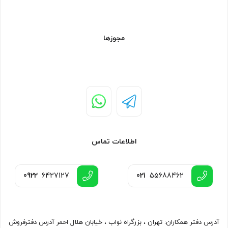
مجوزها
اطلاعات تماس
0922
6427127
021
55688462
آدرس دفتر همکاران: تهران ، بزرگراه نواب ، خیابان هلال احمر آدرس دفترفروش