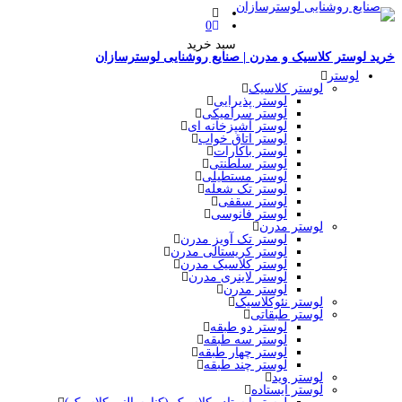
0
سبد خرید
خرید لوستر کلاسیک و مدرن | صنایع روشنایی لوسترسازان
لوستر
لوستر کلاسیک
لوستر پذیرایی
لوستر سرامیکی
لوستر آشپزخانه ای
لوستر اتاق خواب
لوستر باکارات
لوستر سلطنتی
لوستر مستطیلی
لوستر تک شعله
لوستر سقفی
لوستر فانوسی
لوستر مدرن
لوستر تک آویز مدرن
لوستر کریستالی مدرن
لوستر کلاسیک مدرن
لوستر لاینری مدرن
لوستر مدرن
لوستر نئوکلاسیک
لوستر طبقاتی
لوستر دو طبقه
لوستر سه طبقه
لوستر چهار طبقه
لوستر چند طبقه
لوستر وید
لوستر ایستاده