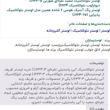
لوستر نئوکلاسیک سفید نقره‌ای صورتی L1634-5
دیوارکوب نئوکلاسیک D1634
لوستر رنگ آنتیک طوسی 6 شاخه همین مدل-لوستر نئوکلاسیک
پذیرایی L1634-6at
دسته‌بندی‌ها و صفحات مادر:
لوستر
|
لوستر نئوکلاسیک
|
لوستر آشپزخانه
برند :
لوسترسازان
دسته:
لوستر
,
لوستر نئوکلاسیک
برچسب:
لوستر
,
لوستر آشپزخانه
,
لوستر اتاق خواب
,
لوستر نئوکلاسیک
برند ها:
لوسترسازان
توضیحات
لوستر نئوکلاسیک آبی پاستیلی نقره‌ای L1634-3 | خرید لوستر ظریف
از لوسترسازان معرفی لوستر نئوکلاسیک L1634-3 لوستر نئوکلاسیک
آبی پاستیلی L1634-3 یکی از محصولات خاص و ظریف برند
لوسترسازان است که با طراحی متعادل و رنگ‌بندی ملایم، انتخابی
ایده‌آل برای فضاهای کوچک و دکوراسیون‌های آرام و امروزی محسوب
می‌شود. این لوستر با سه شاخه و سه شعله، نورپردازی مطلوبی ایجاد
می‌کند بدون آنکه فضا را شلوغ یا سنگین نشان دهد. ترکیب رنگ
نقره‌ای سفید با آبی پاستیلی، حس لطافت، تمیزی…
نظرات (0)