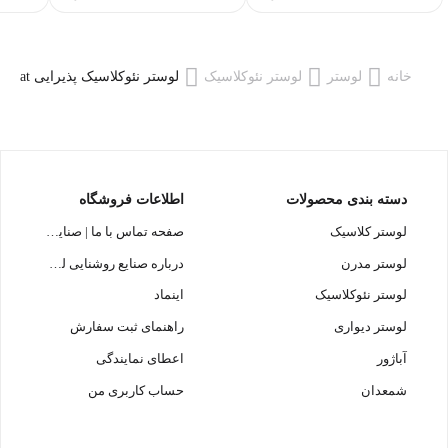
خانه
لوستر
لوستر نئوکلاسیک
لوستر نئوکلاسیک پذیرایی L1634-6at | رنگ آنتیک طوسی سفید | لوستر ۶ شاخه مینیمال
دسته بندی محصولات
اطلاعات فروشگاه
لوستر کلاسیک
صفحه تماس با ما | صنایع روشنایی لوسترسازان
لوستر مدرن
درباره صنایع روشنایی لوسترسازان
لوستر نئوکلاسیک
اینماد
لوستر دیواری
راهنمای ثبت سفارش
آباژور
اعطای نمایندگی
شمعدان
حساب کاربری من