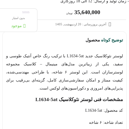
- زمان تولید و ارسال: 12 الی 18 روزکاری
35,640,000
تومان
بدون امتیاز
آخرین بروزرسانی : 20 اردیبهشت, 1405
موجود
توضیح کوتاه
محصول
لوستر نئوکلاسیک جدید L1634-5at با ترکیب رنگ خاص آنتیک طوسی و
سفید، یکی از زیباترین مدل‌های مینیمال – کلاسیک مجموعه
لوسترسازان است. این لوستر ۶ شاخه، با طراحی مهندسی‌شده،
کیفیت ممتاز و امکان سفارشی‌سازی کامل، گزینه‌ای بی‌رقیب برای
پذیرایی‌های امروزی و دکوراسیون‌های لوکس است.
مشخصات فنی لوستر نئوکلاسیک L1634-5at
کد محصول: L1634-5at
تعداد شاخه: ۶ شاخه