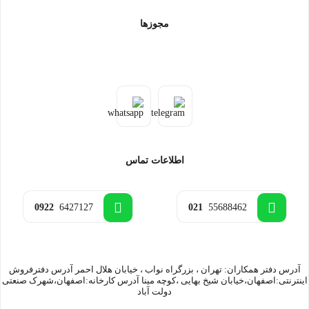
مجوزها
اطلاعات تماس
0922
6427127
021
55688462
آدرس دفتر همکاران: تهران ، بزرگراه نواب ، خیابان هلال احمر آدرس دفترفروش
اینترنتی:اصفهان،خیابان شیخ بهایی ،کوچه مینا آدرس کارخانه:اصفهان،شهرک صنعتی
دولت آباد