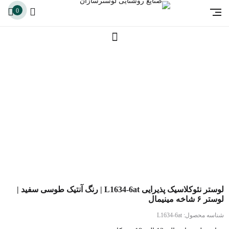
0
لوستر نئوکلاسیک پذیرایی L1634-6at | رنگ آنتیک طوسی سفید |
لوستر ۶ شاخه مینیمال
شناسه محصول:
L1634-6at