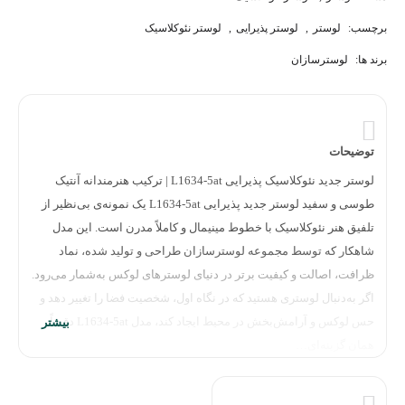
برچسب:
لوستر
,
لوستر پذیرایی
,
لوستر نئوکلاسیک
برند ها:
لوسترسازان
توضیحات
لوستر جدید نئوکلاسیک پذیرایی L1634-5at | ترکیب هنرمندانه آنتیک
طوسی و سفید لوستر جدید پذیرایی L1634-5at یک نمونه‌ی بی‌نظیر از
تلفیق هنر نئوکلاسیک با خطوط مینیمال و کاملاً مدرن است. این مدل
شاهکار که توسط مجموعه لوسترسازان طراحی و تولید شده، نماد
ظرافت، اصالت و کیفیت برتر در دنیای لوسترهای لوکس به‌شمار می‌رود.
اگر به‌دنبال لوستری هستید که در نگاه اول، شخصیت فضا را تغییر دهد و
حس لوکس و آرامش‌بخش در محیط ایجاد کند، مدل L1634-5at دقیقاً
همان گزینه‌ای…