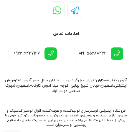
اطلاعات تماس
0922
6427127
021
55688462
آدرس دفتر همکاران: تهران ، بزرگراه نواب ، خیابان هلال احمر آدرس دفترفروش
اینترنتی:اصفهان،خیابان شیخ بهایی ،کوچه مینا آدرس کارخانه:اصفهان،شهرک
صنعتی دولت آباد
فروشگاه اینترنتی لوسترسازان تولیدکننده و عرضه‌کننده انواع لوستر کلاسیک و
مدرن، آباژور ایستاده و رومیزی، شمعدان، دیوارکوب و محصولات دکوراتیو چوبی با
بیش از 1000 مدل متنوع می‌باشد. تمامی حقوق این وب‌سایت متعلق به صنایع
روشنایی لوسترسازان است.