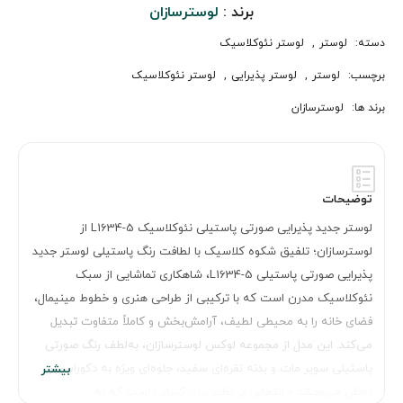
برند :
لوسترسازان
دسته:
لوستر
,
لوستر نئوکلاسیک
برچسب:
لوستر
,
لوستر پذیرایی
,
لوستر نئوکلاسیک
برند ها:
لوسترسازان
توضیحات
لوستر جدید پذیرایی صورتی پاستیلی نئوکلاسیک L1634-5 از
لوسترسازان؛ تلفیق شکوه کلاسیک با لطافت رنگ پاستیلی لوستر جدید
پذیرایی صورتی پاستیلی L1634-5، شاهکاری تماشایی از سبک
نئوکلاسیک مدرن است که با ترکیبی از طراحی هنری و خطوط مینیمال،
فضای خانه را به محیطی لطیف، آرامش‌بخش و کاملاً متفاوت تبدیل
می‌کند. این مدل از مجموعه لوکس لوسترسازان، به‌لطف رنگ صورتی
پاستیلی سوپر مات و بدنه نقره‌ای سفید، جلوه‌ای ویژه به دکوراسیون
داخلی می‌بخشد و انتخابی بی‌نظیر برای کسانی است که به…