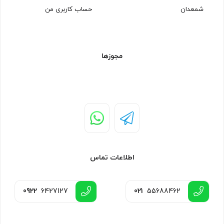
شمعدان
حساب کاربری من
مجوزها
اطلاعات تماس
0922
6427127
021
55688462