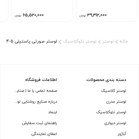
65,520,000
39,312,000
تومان
تومان
خانه
لوستر
لوستر نئوکلاسیک
لوستر صورتی پاستیلی L1634-5 | لوستر نئوکلاسیک مینیمال ۵ شاخه
دسته بندی محصولات
اطلاعات فروشگاه
لوستر کلاسیک
صفحه تماس با ما | صنایع روشنایی لوسترسازان
لوستر مدرن
درباره صنایع روشنایی لوسترسازان
لوستر نئوکلاسیک
اینماد
لوستر دیواری
راهنمای ثبت سفارش
آباژور
اعطای نمایندگی