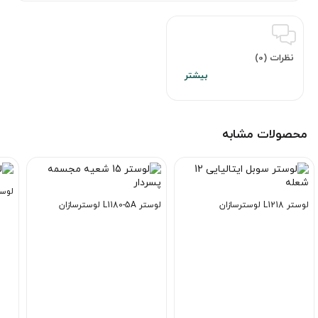
نظرات (0)
محصولات مشابه
لوستر A1202 ل
لوستر L1218 لوسترسازان
لوستر L1180-5A لوسترسازان