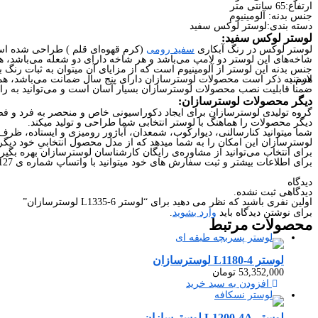
ارتفاع:65 سانتی متر
جنس بدنه: آلومینیوم
دسته بندی:لوستر لوکس سفید
لوستر لوکس سفید:
لوستر لوکس در رنگ آبکاری
سفید رومی
(کرم قهوه‌ای قلم ) طراحی شده است و دارای 6 شاخه و 12 شعله است، که می‌توانید آن را متناسب با فضای خود در هر تعداد شاخه و
شاخه‌های این لوستر دو لامپ می‌باشد و هر شاخه دارای دو شعله می‌باشد، ه
جنس بدنه این لوستر از آلومینیوم است که از مزایای آن میتوان به ثبات رنگ ب
لازم به ذکر است محصولات لوسترسازان دارای پنج سال ضمانت می‌باشد، همچنین متعهد است که محصول خریداری شده را سالم به دست شما برساند و تا رسیدن محصول و نصب آن در خانه‌ی شما کارشناسان ما با شما همراه هستند.
ضمنا قابلیت نصب محصولات لوسترسازان بسیار آسان است و می‌توانید به راح
دیگر محصولات لوسترسازان:
گروه تولیدی لوسترسازان برای ایجاد دکوراسیونی خاص و منحصر به فرد و فضا
دیگر محصولات را هماهنگ با لوستر انتخابی شما طراحی و تولید میکند.
شما میتوانید کنارسالنی، دیوارکوب، شمعدان، آباژور رومیزی و ایستاده، ظرف
لوسترسازان این امکان را به شما میدهد که از مدل محصول انتخابیِ خود دیگر 
برای انتخاب می‌توانید از مشاوره‌ی رایگان کارشناسان لوسترسازان بهره بگیری
برای اطلاعات بیشتر و ثبت سفارش های خود میتوانید با واتساپ شماره ی 09226427127 در ارتباط باشید.
دیدگاه
دیدگاهی ثبت نشده.
اولین نفری باشید که نظر می دهید برای “لوستر L1335-6 لوسترسازان”
برای نوشتن دیدگاه باید
وارد بشوید
.
محصولات
مرتبط
لوستر L1180-4 لوسترسازان
53,352,000
تومان
افزودن به سبد خرید
لوستر L1200-4A لوسترسازان