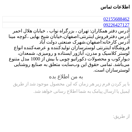
اطلاعات تماس
021
55688462
0922
6427127
آدرس دفتر همکاران: تهران ، بزرگراه نواب ، خیابان هلال احمر
آدرس دفترفروش اینترنتی:اصفهان،خیابان شیخ بهایی ،کوچه مینا
آدرس کارخانه:اصفهان،شهرک صنعتی دولت آباد
فروشگاه اینترنتی لوسترسازان تولیدکننده و عرضه‌کننده انواع
لوستر کلاسیک و مدرن، آباژور ایستاده و رومیزی، شمعدان،
دیوارکوب و محصولات دکوراتیو چوبی با بیش از 1000 مدل متنوع
می‌باشد. تمامی حقوق این وب‌سایت متعلق به صنایع روشنایی
لوسترسازان است.
به من اطلاع بده
با پر کردن فرم زیر هر زمان که این محصول موجود شد از طریق
ایمیل یا ارسال پیامک به شما اطلاع رسانی خواهد شد.
از طریق: