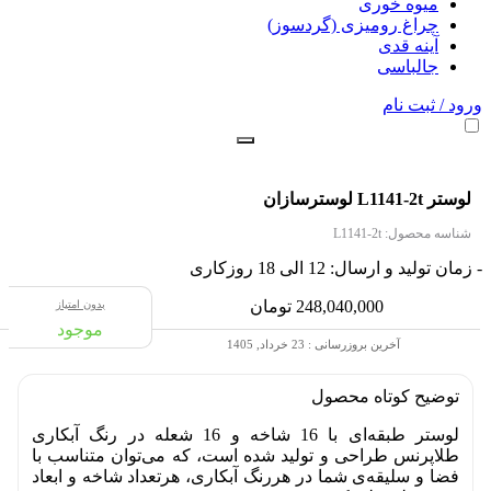
میوه خوری
چراغ رومیزی (گردسوز)
آینه قدی
جالباسی
ورود / ثبت نام
لوستر L1141-2t لوسترسازان
شناسه محصول:
L1141-2t
- زمان تولید و ارسال: 12 الی 18 روزکاری
248,040,000
تومان
بدون امتیاز
موجود
آخرین بروزرسانی : 23 خرداد, 1405
توضیح کوتاه
محصول
لوستر طبقه‌ای با 16 شاخه و 16 شعله در رنگ آبکاری
طلاپرنس طراحی و تولید شده است، که می‌توان متناسب با
فضا و سلیقه‌ی شما در هررنگ آبکاری، هرتعداد شاخه و ابعاد