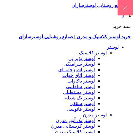
0
سبد خرید
خرید لوستر کلاسیک و مدرن | صنایع روشنایی لوسترسازان
لوستر
لوستر کلاسیک
لوستر پذیرایی
لوستر سرامیکی
لوستر آشپزخانه ای
لوستر اتاق خواب
لوستر باکارات
لوستر سلطنتی
لوستر مستطیلی
لوستر تک شعله
لوستر سقفی
لوستر فانوسی
لوستر مدرن
لوستر تک آویز مدرن
لوستر کریستالی مدرن
لوستر کلاسیک مدرن