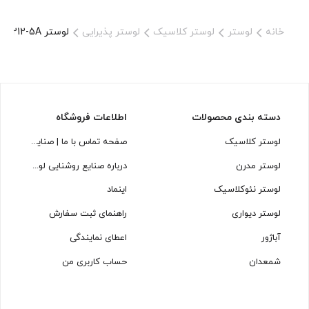
خانه
لوستر
لوستر کلاسیک
لوستر پذیرایی
لوستر L1212-5A لوسترسازان
دسته بندی محصولات
اطلاعات فروشگاه
لوستر کلاسیک
صفحه تماس با ما | صنایع روشنایی لوسترسازان
لوستر مدرن
درباره صنایع روشنایی لوسترسازان
لوستر نئوکلاسیک
اینماد
لوستر دیواری
راهنمای ثبت سفارش
آباژور
اعطای نمایندگی
شمعدان
حساب کاربری من