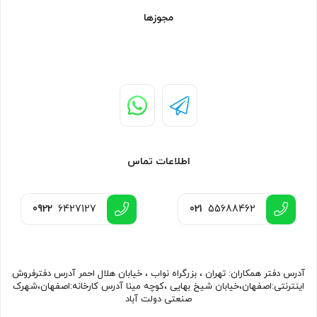
مجوزها
اطلاعات تماس
0922
6427127
021
55688462
آدرس دفتر همکاران: تهران ، بزرگراه نواب ، خیابان هلال احمر آدرس دفترفروش
اینترنتی:اصفهان،خیابان شیخ بهایی ،کوچه مینا آدرس کارخانه:اصفهان،شهرک
صنعتی دولت آباد