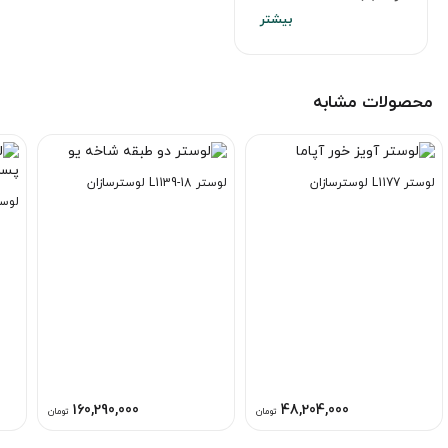
محصولات مشابه
لوستر L1177 لوسترسازان
لوستر L1139-18 لوسترسازان
لوستر L1180-5A
160,290,000
48,204,000
تومان
تومان