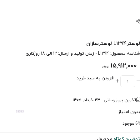
لوسترL1294 لوسترسازان
شناسه محصول:
L1294
- زمان تولید و ارسال: 12 الی 18 روزکاری
15,912,000
تومان
افزودن به سبد خرید
آخرین بروزرسانی : 23 خرداد, 1405
بدون امتیاز
موجود
توضیح کوتاه
محصول