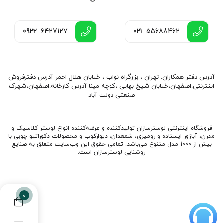
0922
6427127
021
55688462
آدرس دفتر همکاران: تهران ، بزرگراه نواب ، خیابان هلال احمر آدرس دفترفروش
اینترنتی:اصفهان،خیابان شیخ بهایی ،کوچه مینا آدرس کارخانه:اصفهان،شهرک
صنعتی دولت آباد
فروشگاه اینترنتی لوسترسازان تولیدکننده و عرضه‌کننده انواع لوستر کلاسیک و
مدرن، آباژور ایستاده و رومیزی، شمعدان، دیوارکوب و محصولات دکوراتیو چوبی با
بیش از 1000 مدل متنوع می‌باشد. تمامی حقوق این وب‌سایت متعلق به صنایع
روشنایی لوسترسازان است.
0