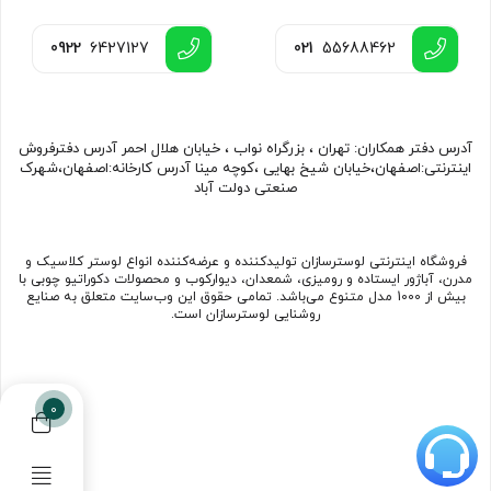
0922
6427127
021
55688462
آدرس دفتر همکاران: تهران ، بزرگراه نواب ، خیابان هلال احمر آدرس دفترفروش
اینترنتی:اصفهان،خیابان شیخ بهایی ،کوچه مینا آدرس کارخانه:اصفهان،شهرک
صنعتی دولت آباد
فروشگاه اینترنتی لوسترسازان تولیدکننده و عرضه‌کننده انواع لوستر کلاسیک و
مدرن، آباژور ایستاده و رومیزی، شمعدان، دیوارکوب و محصولات دکوراتیو چوبی با
بیش از 1000 مدل متنوع می‌باشد. تمامی حقوق این وب‌سایت متعلق به صنایع
روشنایی لوسترسازان است.
0