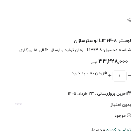
لوستر L1364-8 لوسترسازان
شناسه محصول:
L1364-8
- زمان تولید و ارسال: 12 الی 18 روزکاری
33,228,000
تومان
افزودن به سبد خرید
آخرین بروزرسانی : 23 خرداد, 1405
بدون امتیاز
موجود
توضیح کوتاه
محصول