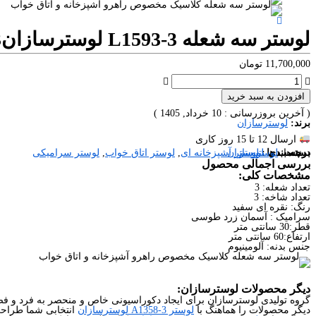
لوستر سه شعله L1593-3 لوسترسازان
3
11,700,000
تومان
افزودن به سبد خرید
( آخرین بروزرسانی : 10 خرداد, 1405 )
برند:
لوسترسازان
ارسال 12 تا 15 روز کاری
برند ها:
برچسب ها
دسته بندی :
لوستر
لوسترسازان
لوستر آشپزخانه ای
,
لوستر اتاق خواب
,
لوستر سرامیکی
بررسی اجمالی محصول
مشخصات کلی:
تعداد شعله: 3
تعداد شاخه: 3
رنگ: نقره ای سفید
سرامیک : آسمان زرد طوسی
قطر:30 سانتی متر
ارتفاع:60 سانتی متر
جنس بدنه: آلومینیوم
دیگر محصولات لوسترسازان:
گروه تولیدی لوسترسازان برای ایجاد دکوراسیونی خاص و منحصر به فرد و فضا
دیگر محصولات را هماهنگ با
لوستر A1358-3 لوسترسازان
انتخابی شما طراحی 