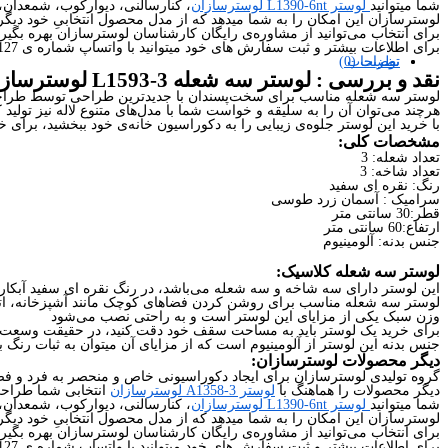
شما میتوانید
لوستر L1390-6nt لوسترسازان
، کنارسالنی، دیوارکوب، شمعدان،
لوسترسازان این امکان را به شما میدهد که از مدل محصول انتخابیِ خود دیگر 
برای انتخاب می‌توانید از مشاوره‌ی رایگان کارشناسان لوسترسازان بهره بگیری
برای اطلاعات بیشتر و ثبت سفارش های خود میتوانید با واتساپ شماره ی 09226427127 در ارتباط باشید.
نظرات (0)
توضیحات
نقد و بررسی :
لوستر سه شعله L1593-3 لوسترسازان
لوستر سه شعله مناسب برای سخت‌پسندان با جدیدترین طراحی توسط طراحان خب
هرچند می‌توان آن را به سلیقه‌ و خواست شما با مدل‌های متنوع لاله نیز تولید ک
با خرید این لوستر جلوه‌ی زیبایی را به دکوراسیون خانه‌ی خود ببخشید، برا
مشخصات کلی:
تعداد شعله: 3
تعداد شاخه: 3
رنگ: نقره ای سفید
سرامیک : آسمان زرد طوسی
قطر:30 سانتی متر
ارتفاع:60 سانتی متر
جنس بدنه: آلومینیوم
لوستر سه شعله کلاسیک:
این لوستر دارای سه شاخه و سه شعله می‌باشد، در رنگ نقره ای سفید آبکاری 
لوستر سه شعله مناسب برای روشن کردن فضاهای کوچک مانند آشپزخانه، اتاق
وزن سبک یکی از مزایای این لوستر است و به راحتی نصب می‌شود
برای خرید یک لوستر باید به مساحت سقف خود دقت کنید، در حقیقت وسعت سق
جنس بدنه این لوستر از آلومینیوم است که از مزایای آن میتوان به ثبات رنگ ب
دیگر محصولات لوسترسازان:
گروه تولیدی لوسترسازان برای ایجاد دکوراسیونی خاص و منحصر به فرد و فضا
دیگر محصولات را هماهنگ با
لوستر A1358-3 لوسترسازان
انتخابی شما طراحی 
شما میتوانید
لوستر L1390-6nt لوسترسازان
، کنارسالنی، دیوارکوب، شمعدان،
لوسترسازان این امکان را به شما میدهد که از مدل محصول انتخابیِ خود دیگر 
برای انتخاب می‌توانید از مشاوره‌ی رایگان کارشناسان لوسترسازان بهره بگیری
برای اطلاعات بیشتر و ثبت سفارش های خود میتوانید با واتساپ شماره ی 09226427127 در ارتباط باشید.