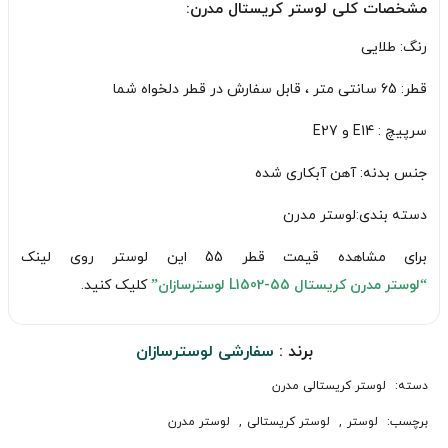
مشخصات کلی لوستر کریستال مدرن:
رنگ: طلایی
قطر: 65 سانتی متر ، قابل سفارش در قطر دلخواه شما
سرپیچ : E14 و E27
جنس بدنه: آهن آبکاری شده
دسته بندی:لوستر مدرن
برای مشاهده قیمت قطر 55 این لوستر روی لینک
“لوستر مدرن کریستال L1502-55 لوسترسازان”
کلیک کنید.
برند :
سفارشی لوسترسازان
دسته:
لوستر کریستالی مدرن
برچسب:
لوستر
,
لوستر کریستالی
,
لوستر مدرن