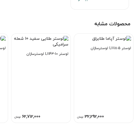
محصولات مشابه
لوستر L1118-5 لوسترسازان
لوستر A1204 ل
لوستر L1143-10 لوسترسازان
62,712,000
32,292,000
تومان
تومان