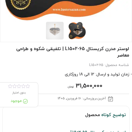
لوستر مدرن کریستال L1502-65 | تلفیقی شکوه و طراحی
معاصر
شناسه محصول:
L1502-65
- زمان تولید و ارسال: 12 الی 18 روزکاری
31,500,000
تومان
بدون امتیاز
آخرین بروزرسانی : 16 فروردین, 1405
موجود
توضیح کوتاه
محصول