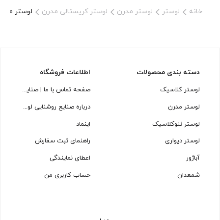
خانه
لوستر
لوستر مدرن
لوستر کریستالی مدرن
لوستر مدرن کریستال L1502-65 
دسته بندی محصولات
اطلاعات فروشگاه
لوستر کلاسیک
صفحه تماس با ما | صنایع روشنایی لوسترسازان
لوستر مدرن
درباره صنایع روشنایی لوسترسازان
لوستر نئوکلاسیک
اینماد
لوستر دیواری
راهنمای ثبت سفارش
آباژور
اعطای نمایندگی
شمعدان
حساب کاربری من