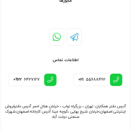
مجوزها
اطلاعات تماس
0922
6427127
021
55688462
آدرس دفتر همکاران: تهران ، بزرگراه نواب ، خیابان هلال احمر آدرس دفترفروش
اینترنتی:اصفهان،خیابان شیخ بهایی ،کوچه مینا آدرس کارخانه:اصفهان،شهرک
صنعتی دولت آباد