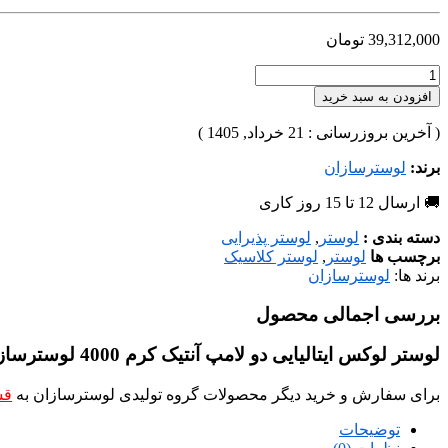
39,312,000
تومان
افزودن به سبد خرید
( آخرین بروزرسانی : 21 خرداد, 1405 )
برند:
لوسترسازان
🚚 ارسال 12 تا 15 روز کاری
دسته بندی :
لوستر
,
لوستر پذیرایی
برچسب ها
لوستر
,
لوستر کلاسیک
برند ها:
لوسترسازان
بررسی اجمالی محصول
لوستر لوکس ایتالیایی دو لامپ آنتیک کرم 4000 لوسترسازان یک محصول لاکچری از لوسترسازان می باشد.
برای سفارش و خرید دیگر محصولات گروه تولیدی لوسترسازان به
قس
توضیحات