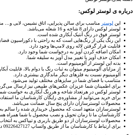
درباره ی لوستر لوکس:
این
لوستر
مناسب برای سالن پذیرایی، اتاق نشیمن، لابی و… م
لوستر لوکس دارای 8 شاخه و 16 شعله می‌باشد.
لوستر فوق در رنگ آنتیک آبکاری شده است.
این رنگ یکی از رنگ‌هایی است که به راحتی با دکوراسیون فض
قابلیت قرار گرفتن لاله روی لامپ‌ها وجود دارد.
امکان اضافه کردن آویز به درخواست شما وجود دارد.
امکان حذف آویز یا تغییر مدل آویز به سلیقه شما.
بدنه این لوستر از آلومینیوم است.
از مزایای آلومینیوم میتوان به ثبات رنگ با دوام بالا، قابلیت 
آلومینیوم نسبت به فلزهای دیگر ماندگاری بیشتری دارد.
متناسب با فضای شما در سایزهای مختلف تولید می‌شود.
برای اطمینان شما عزیزان عکس‌های طبیعی نیز ارسال می‌گرد
لوستر لوکس در هرتعداد شاخه و هررنگ آبکاری به خواست شما ت
برای خرید می‌توانید از مشاوره‌ی رایگان کارشناسان ما استفاده 
محصولات لوسترسازان دارای پنج سال ضمانت می‌باشد.
لوسترسازان متعهد است که محصول خریداری شده را سالم به
کارشناسان ما تا زمان تحویل و نصب محصول با شما همراه هست
محصولات لوسترسازان از دو طریق باربری و تیپاکس به انتخا
برای ارتباط با کارشناسان ما از طریق واتساپ 09226427127 در ارتباط باشید.