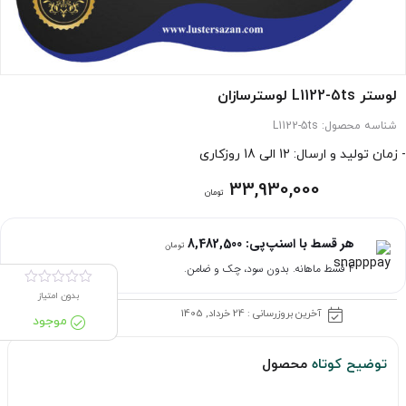
لوستر L1122-5ts لوسترسازان
شناسه محصول:
L1122-5ts
- زمان تولید و ارسال: 12 الی 18 روزکاری
33,930,000
تومان
هر قسط با اسنپ‌پی:
8,482,500
تومان
۴ قسط ماهانه. بدون سود، چک و ضامن.
بدون امتیاز
آخرین بروزرسانی : 24 خرداد, 1405
موجود
توضیح کوتاه
محصول