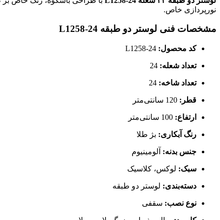
لوستر دو طبقه ۲۴ شعله L1258-24
با طراحی باشکوه، رنگ خاص بژ طلا
نورپردازی خاص.
مشخصات فنی لوستر دو طبقه L1258-24
کد محصول:
L1258-24
تعداد شعله:
24
تعداد شاخه:
24
قطر:
120 سانتی‌متر
ارتفاع:
100 سانتی‌متر
رنگ آبکاری:
بژ طلا
جنس بدنه:
آلومینیوم
سبک:
لوکس، کلاسیک
دسته‌بندی:
لوستر دو طبقه
نوع نصب:
سقفی