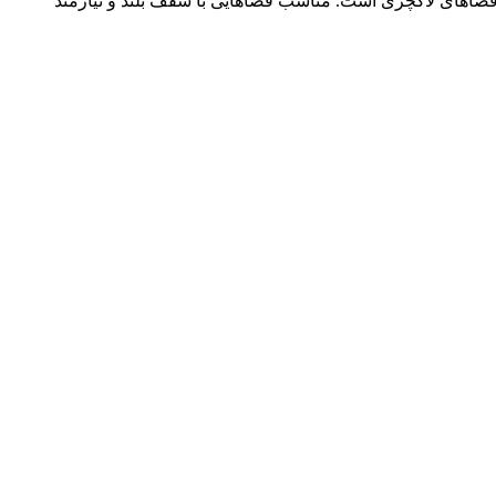
و فضاهای لاکچری است. مناسب فضاهایی با سقف بلند و نیازمند