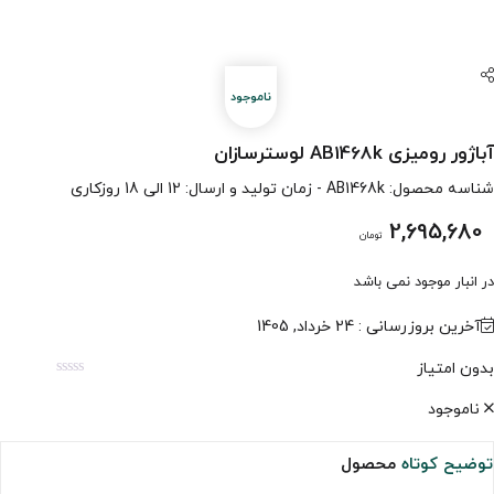
آباژور رومیزی AB1468k لوسترسازان
شناسه محصول:
AB1468k
- زمان تولید و ارسال: 12 الی 18 روزکاری
2,695,680
تومان
در انبار موجود نمی باشد
آخرین بروزرسانی : 24 خرداد, 1405
بدون امتیاز
ناموجود
توضیح کوتاه
محصول