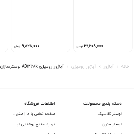
9,828,000
26,208,000
تومان
تومان
خانه
آباژور
آباژور رومیزی
آباژور رومیزی AB1468k لوسترسازان
دسته بندی محصولات
اطلاعات فروشگاه
لوستر کلاسیک
صفحه تماس با ما | صنایع روشنایی
لوستر مدرن
درباره صنایع روشنایی لوسترسازان