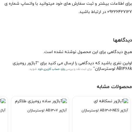
برای اطلاعات بیشتر و ثبت سفارش های خود میتوانید با واتساپ شماره ی
09226427127 در ارتباط باشید.
دیدگاهها
هیچ دیدگاهی برای این محصول نوشته نشده است.
اولین نفری باشید که دیدگاهی را ارسال می کنید برای “آباژور رومیزی
AB1468k لوسترسازان”
برای ثبت نقد و بررسی
وارد حساب کاربری خود
شوید.
محصولات مشابه
آباژور AB1306-NES لوسترسازان
آباژور AB1307 لوسترسازان
آباژور AB1266 ل