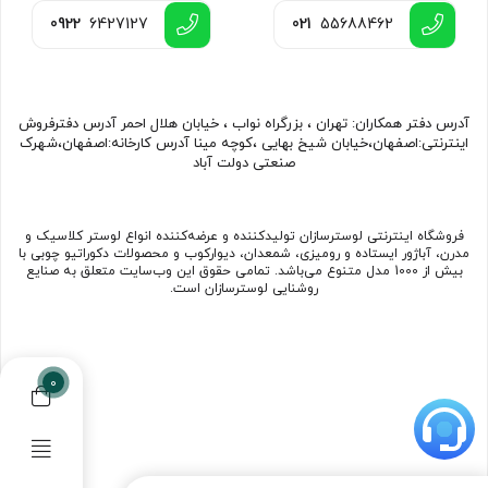
0922
6427127
021
55688462
آدرس دفتر همکاران: تهران ، بزرگراه نواب ، خیابان هلال احمر آدرس دفترفروش
اینترنتی:اصفهان،خیابان شیخ بهایی ،کوچه مینا آدرس کارخانه:اصفهان،شهرک
صنعتی دولت آباد
فروشگاه اینترنتی لوسترسازان تولیدکننده و عرضه‌کننده انواع لوستر کلاسیک و
مدرن، آباژور ایستاده و رومیزی، شمعدان، دیوارکوب و محصولات دکوراتیو چوبی با
بیش از 1000 مدل متنوع می‌باشد. تمامی حقوق این وب‌سایت متعلق به صنایع
روشنایی لوسترسازان است.
0