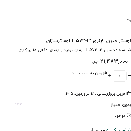
لوستر مدرن لاینری L1572-12 لوسترسازان
شناسه محصول:
L1572-12
- زمان تولید و ارسال: 12 الی 18 روزکاری
21,483,000
تومان
افزودن به سبد خرید
آخرین بروزرسانی : 16 فروردین, 1405
بدون امتیاز
موجود
توضیح کوتاه
محصول