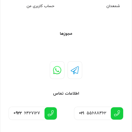
شمعدان
حساب کاربری من
مجوزها
اطلاعات تماس
0922
6427127
021
55688462