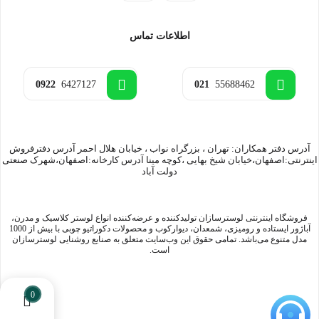
اطلاعات تماس
0922
6427127
021
55688462
آدرس دفتر همکاران: تهران ، بزرگراه نواب ، خیابان هلال احمر آدرس دفترفروش
اینترنتی:اصفهان،خیابان شیخ بهایی ،کوچه مینا آدرس کارخانه:اصفهان،شهرک صنعتی
دولت آباد
فروشگاه اینترنتی لوسترسازان تولیدکننده و عرضه‌کننده انواع لوستر کلاسیک و مدرن،
آباژور ایستاده و رومیزی، شمعدان، دیوارکوب و محصولات دکوراتیو چوبی با بیش از 1000
مدل متنوع می‌باشد. تمامی حقوق این وب‌سایت متعلق به صنایع روشنایی لوسترسازان
است.
0