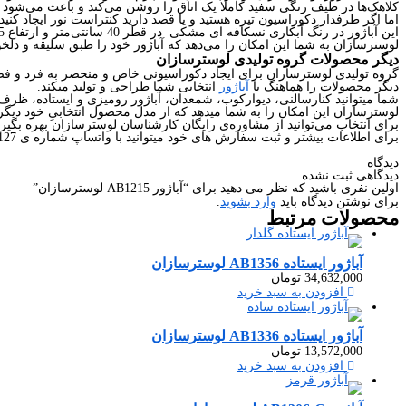
کلاهک‌ها در طیف رنگی سفید کاملا یک اتاق را روشن می‌کند و باعث می‌شود فض
اما اگر طرفدار دکوراسیون تیره هستید و یا قصد دارید کنتراست نور ایجاد کنید، 
این آباژور در رنگ آبکاری نسکافه ای مشکی در قطر 40 سانتی‌متر و ارتفاع 75 سانتی‌متر طراحی و تولید شده است.
لوسترسازان به شما این امکان را می‌دهد که آباژور خود را طبق سلیقه و دلخوا
دیگر محصولات گروه تولیدی لوسترسازان
گروه تولیدی لوسترسازان برای ایجاد دکوراسیونی خاص و منحصر به فرد و فضا
دیگر محصولات را هماهنگ با
آباژور
انتخابی شما طراحی و تولید میکند.
شما میتوانید کنارسالنی، دیوارکوب، شمعدان، آباژور رومیزی و ایستاده، ظرف
لوسترسازان این امکان را به شما میدهد که از مدل محصول انتخابیِ خود دیگر 
برای انتخاب می‌توانید از مشاوره‌ی رایگان کارشناسان لوسترسازان بهره بگیری
برای اطلاعات بیشتر و ثبت سفارش های خود میتوانید با واتساپ شماره ی 09226427127 در ارتباط باشید.
دیدگاه
دیدگاهی ثبت نشده.
اولین نفری باشید که نظر می دهید برای “آباژور AB1215 لوسترسازان”
برای نوشتن دیدگاه باید
وارد بشوید
.
محصولات
مرتبط
آباژور ایستاده AB1356 لوسترسازان
34,632,000
تومان
افزودن به سبد خرید
آباژور ایستاده AB1336 لوسترسازان
13,572,000
تومان
افزودن به سبد خرید