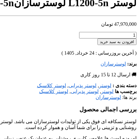
لوستر L1200-5n لوسترسازان
-5n
47,970,000
تومان
افزودن به سبد خرید
( آخرین بروزرسانی : 24 خرداد, 1405 )
برند:
لوسترسازان
🚚 ارسال 12 تا 15 روز کاری
دسته بندی :
لوستر
,
لوستر پذیرایی
,
لوستر کلاسیک
برچسب ها
لوستر
,
لوستر پذیرایی
,
لوستر کلاسیک
برند ها:
لوسترسازان
بررسی اجمالی محصول
لوستر نسکافه ای فوق یکی از تولیدات لوسترسازان می باشد. لوسترساز
روشنایی و تزیینی را برای شما آسان و هموار کرده است.
امروزه لوسترها علاوه‌بر کاریری روشنایی به عنوان یک عنصر زیبایی و