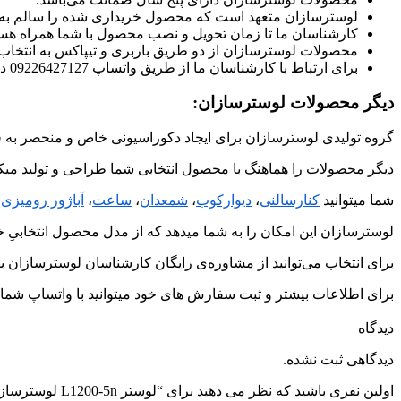
لوسترسازان متعهد است که محصول خریداری شده را سالم به
کارشناسان ما تا زمان تحویل و نصب محصول با شما همراه هست
محصولات لوسترسازان از دو طریق باربری و تیپاکس به انتخا
برای ارتباط با کارشناسان ما از طریق واتساپ 09226427127 در ارتباط باشید.
دیگر محصولات لوسترسازان:
گروه تولیدی لوسترسازان برای ایجاد دکوراسیونی خاص و منحصر به ف
دیگر محصولات را هماهنگ با محصول انتخابی شما طراحی و تولید میکن
شما میتوانید
کنارسالنی
،
دیوارکوب
،
شمعدان
،
ساعت
،
آباژور رومیزی 
لوسترسازان این امکان را به شما میدهد که از مدل محصول انتخابیِ خو
برای انتخاب می‌توانید از مشاوره‌ی رایگان کارشناسان لوسترسازان به
برای اطلاعات بیشتر و ثبت سفارش های خود میتوانید با واتساپ شماره ی 09226427127 در ارتباط
دیدگاه
دیدگاهی ثبت نشده.
اولین نفری باشید که نظر می دهید برای “لوستر L1200-5n لوسترسازان”