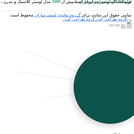
فروشگاه اینترنتی لوسترسازان
مدل لوستر کلاسیک و مدرن ، آباژور ایستاده و رومیزی ، شمعدان ، میوه خوری ایستاده و رومیزی ، کنارسالنی ایستاده ، دیوارکوب ، گردسوز و محصولات چوبی یکی از بزرگترین تولیدکنندگان لوستر در ایران است.
با بیش از
1000
تمامی حقوق این سایت برای
گــروه تولیدی لوسترسازان
محفوظ است.
گروه طراحی آوین