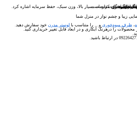
ی‌باشد.
ما برساند.
د می‌گردد.
ا ست می‌شود.
 ارسال میگردد.
آن را دوچندان کرده است.
در رنگ های متنوع، مقاومت بسیار بالا، وزن سبک، حفظ سرمایه اشاره کرد.
یی زیبا و چشم نواز در منزل شما
ه
،
ظرف میوه‌خوری
و… را متناسب با
لوستر مدرن
خود سفارش دهید.
محصولات را درهرنگ آبکاری و در ابعاد قابل تغییر خریداری کنید.
د.