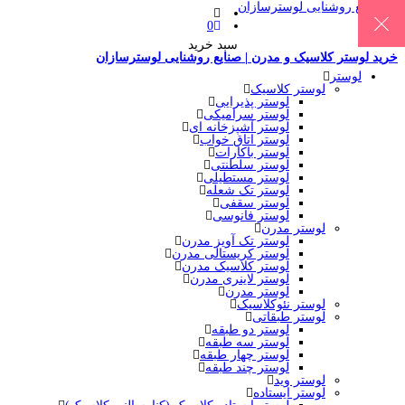
0
سبد خرید
خرید لوستر کلاسیک و مدرن | صنایع روشنایی لوسترسازان
لوستر
لوستر کلاسیک
لوستر پذیرایی
لوستر سرامیکی
لوستر آشپزخانه ای
لوستر اتاق خواب
لوستر باکارات
لوستر سلطنتی
لوستر مستطیلی
لوستر تک شعله
لوستر سقفی
لوستر فانوسی
لوستر مدرن
لوستر تک آویز مدرن
لوستر کریستالی مدرن
لوستر کلاسیک مدرن
لوستر لاینری مدرن
لوستر مدرن
لوستر نئوکلاسیک
لوستر طبقاتی
لوستر دو طبقه
لوستر سه طبقه
لوستر چهار طبقه
لوستر چند طبقه
لوستر وید
لوستر ایستاده