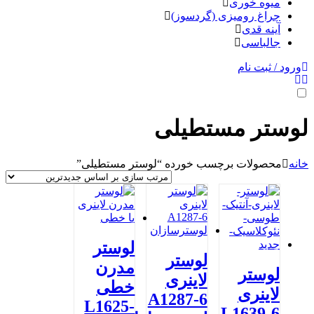
میوه خوری
چراغ رومیزی (گردسوز)
آینه قدی
جالباسی
ورود / ثبت نام
لوستر مستطیلی
خانه
محصولات برچسب خورده “لوستر مستطیلی”
لوستر
لوستر
مدرن
لوستر
لاینری
خطی
لاینری
A1287-6
L1625-
L1639-6