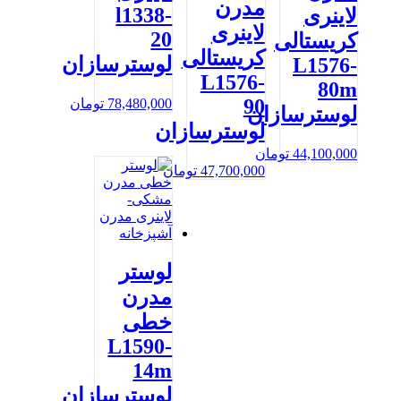
مدرن
l1338-
لاینری
لاینری
20
کریستالی
کریستالی
لوسترسازان
L1576-
L1576-
80m
90
78,480,000
تومان
لوسترسازان
لوسترسازان
44,100,000
تومان
47,700,000
تومان
لوستر
مدرن
خطی
L1590-
14m
لوسترسازان