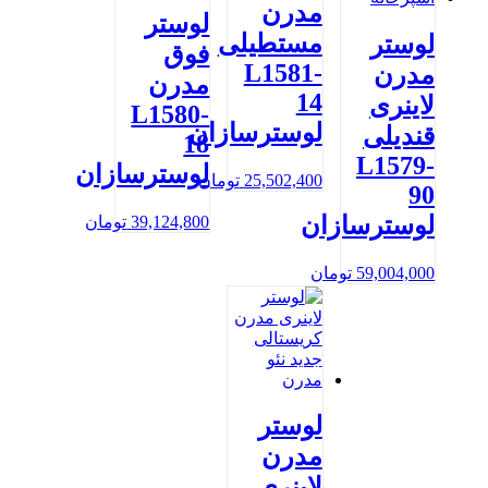
مدرن
لوستر
مستطیلی
لوستر
فوق
L1581-
مدرن
مدرن
14
لاینری
L1580-
لوسترسازان
قندیلی
18
L1579-
لوسترسازان
25,502,400
تومان
90
لوسترسازان
39,124,800
تومان
59,004,000
تومان
لوستر
مدرن
لاینری