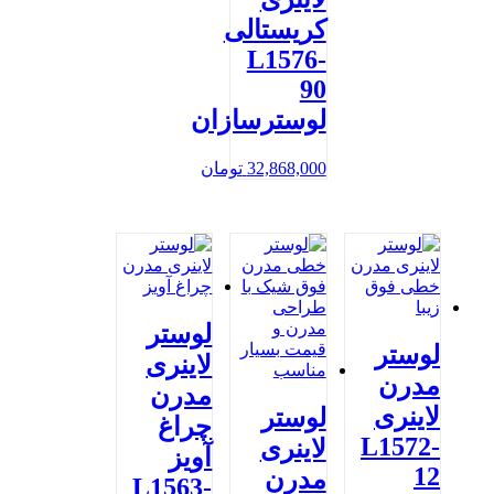
کریستالی
L1576-
90
لوسترسازان
32,868,000
تومان
لوستر
لوستر
لاینری
مدرن
مدرن
لاینری
لوستر
چراغ
L1572-
لاینری
آویز
12
مدرن
L1563-