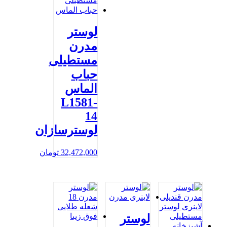
لوستر
مدرن
مستطیلی
حباب
الماس
L1581-
14
لوسترسازان
32,472,000
تومان
لوستر