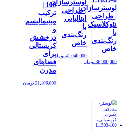
لوسترسازان
100 |
لوسترسازان
| طراحی
ترکیب
| طراحی
ایتالیایی
مینیمالیسم
نئوکلاسیک
با
و
با
رنگ‌بندی
درخشش
رنگ‌بندی
خاص
کریستالی
خاص
برای
41,040,000
تومان
فضاهای
36,900,000
تومان
مدرن
21,106,800
تومان