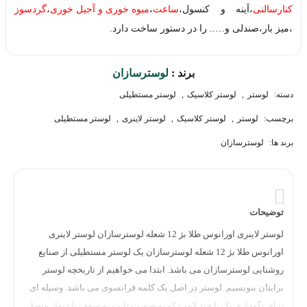
کنارسالنی
،آینه و کنسول،
ساعت
،
میوه خوری و آجیل خوری
،
گردسوز
،میز بار،صندلی و….. را در دستور ساخت دارد.
برند :
لوسترسازان
دسته:
لوستر
,
لوستر کلاسیک
,
لوستر مستطیلی
برچسب:
لوستر
,
لوستر کلاسیک
,
لوستر لاینری
,
لوستر مستطیلی
برند ها:
لوسترسازان
توضیحات
لوستر لاینری اورانوس طلا بژ 12 شعله لوسترسازان لوستر لاینری
اورانوس طلا بژ 12 شعله لوسترسازان یک لوستر مستطیلی از صنایع
روشنایی لوسترسازان می باشد. ابتدا می خواهیم از تاریخچه لوستر
برایتان بنویسیم. لوستر در اصل یک کلمه فرانسوی می باشد. وسیله ای
برای نگهداری یک یا چند لامپ که به صورت ثابت به سقف یا دیوار متصل