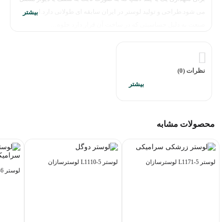
می شود.طراحی و تولید لوستر در ایران سابقه ای طولانی دارد.این
صنعت به دلیل حساسیتی که در ساخت آن قرار دارد جلوه…
نظرات (0)
محصولات مشابه
لوستر L1171-5 لوسترسازان
لوستر L1110-5 لوسترسازان
لوستر L1178-6 لوسترسازان