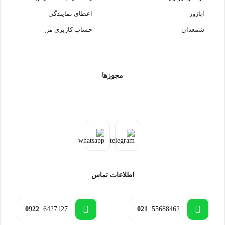
آباژور
اعطای نمایندگی
شمعدان
حساب کاربری من
مجوزها
اطلاعات تماس
0922
6427127
021
55688462