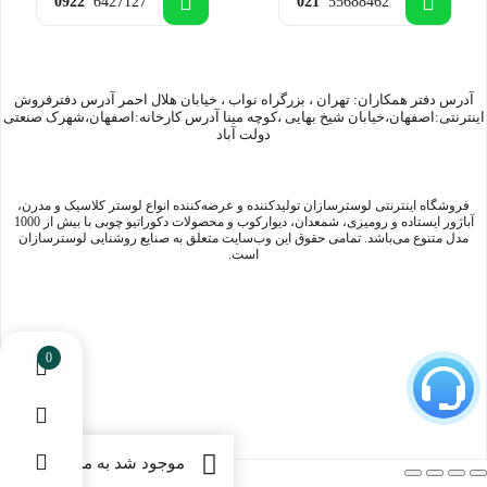
0922
6427127
021
55688462
آدرس دفتر همکاران: تهران ، بزرگراه نواب ، خیابان هلال احمر آدرس دفترفروش
اینترنتی:اصفهان،خیابان شیخ بهایی ،کوچه مینا آدرس کارخانه:اصفهان،شهرک صنعتی
دولت آباد
فروشگاه اینترنتی لوسترسازان تولیدکننده و عرضه‌کننده انواع لوستر کلاسیک و مدرن،
آباژور ایستاده و رومیزی، شمعدان، دیوارکوب و محصولات دکوراتیو چوبی با بیش از 1000
مدل متنوع می‌باشد. تمامی حقوق این وب‌سایت متعلق به صنایع روشنایی لوسترسازان
است.
0
موجود شد به من اطلاع بده