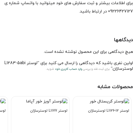
برای اطلاعات بیشتر و ثبت سفارش های خود میتوانید با واتساپ شماره ی
09226427127 در ارتباط باشید.
دیدگاهها
هیچ دیدگاهی برای این محصول نوشته نشده است.
اولین نفری باشید که دیدگاهی را ارسال می کنید برای “لوستر L1283-5abi
لوسترسازان”
برای ثبت نقد و بررسی
وارد حساب کاربری خود
شوید.
محصولات مشابه
لوستر L1126-12 لوسترسازان
لوستر L1177 لوسترسازان
لوستر L1200-5 