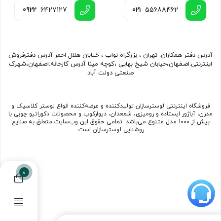
0922
6427127
021
55688462
آدرس دفتر همکاران: تهران ، بزرگراه نواب ، خیابان هلال احمر آدرس دفترفروش
اینترنتی:اصفهان،خیابان شیخ بهایی ،کوچه مینا آدرس کارخانه:اصفهان،شهرک
صنعتی دولت آباد
فروشگاه اینترنتی لوسترسازان تولیدکننده و عرضه‌کننده انواع لوستر کلاسیک و
مدرن، آباژور ایستاده و رومیزی، شمعدان، دیوارکوب و محصولات دکوراتیو چوبی با
بیش از 1000 مدل متنوع می‌باشد. تمامی حقوق این وب‌سایت متعلق به صنایع
روشنایی لوسترسازان است.
0