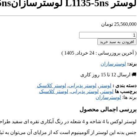
لوستر L1135-5ns لوسترسازان
5ns
25,560,000
تومان
افزودن به سبد خرید
( آخرین بروزرسانی : 24 خرداد, 1405 )
برند:
لوسترسازان
🚚 ارسال 12 تا 15 روز کاری
دسته بندی :
لوستر
,
لوستر پذیرایی
,
لوستر کلاسیک
برچسب ها
لوستر
,
لوستر پذیرایی
,
لوستر کلاسیک
برند ها:
لوسترسازان
بررسی اجمالی محصول
لوستر لوکس با 4 شاخه و 4 شعله در رنگ آبکاری نقره ای سفید طراحی و تولید شده است، که می‌توان متناسب با فضا و سلیقه‌ی شما در هررنگ آبکاری، هرتعداد شاخه و ابعاد مورد نظر تولید کرد.
جنس بدنه این لوستر از آلومینیوم است که از مزایای آن می‌توان به ثبا