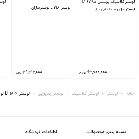
لوستر کلاسیک پرنسس L1167-8a
لوستر L1110-6 
لوستر L1218 لوسترسازان
لوسترسازان – انتخابی برای
خاص‌پسندان
39,312,000
93,600,000
تومان
تومان
خانه
لوستر
لوستر کلاسیک
لوستر پذیرایی
لوستر L1118-6 لوسترسازان
دسته بندی محصولات
اطلاعات فروشگاه