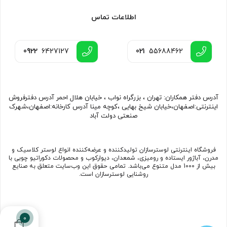
اطلاعات تماس
0922
6427127
021
55688462
آدرس دفتر همکاران: تهران ، بزرگراه نواب ، خیابان هلال احمر آدرس دفترفروش
اینترنتی:اصفهان،خیابان شیخ بهایی ،کوچه مینا آدرس کارخانه:اصفهان،شهرک
صنعتی دولت آباد
فروشگاه اینترنتی لوسترسازان تولیدکننده و عرضه‌کننده انواع لوستر کلاسیک و
مدرن، آباژور ایستاده و رومیزی، شمعدان، دیوارکوب و محصولات دکوراتیو چوبی با
بیش از 1000 مدل متنوع می‌باشد. تمامی حقوق این وب‌سایت متعلق به صنایع
روشنایی لوسترسازان است.
0