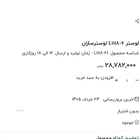
لوستر L1118-6 لوسترسازان
شناسه محصول:
L1118-6t
- زمان تولید و ارسال: 12 الی 18 روزکاری
28,782,000
تومان
افزودن به سبد خرید
آخرین بروزرسانی : 23 خرداد, 1405
بدون امتیاز
موجود
توضیح کوتاه
محصول