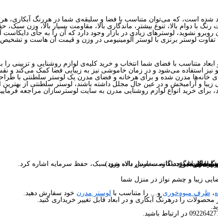
رنگ با دوام بالا، تنوع بیشتر، ماندگاری بالا، مقاومت بسیار بالا، وزن سبک، 
آن روبرو نشوید، لوسترهای زیادی در بازار وجود دارد که آن را به جای دایکاست آ
 ابعاد متناسب با فضای شما انتخاب و خرید کلیه‌ی لوازم روشنایی و تزیینی را
و نیز استفاده می‌شود و در زمان خاموشی نیز به زیبایی فضا کمک می‌کند و نقش 
ای خانه‌ها مدرن شده و برای هرخانه و فضای مدرن یک لوستر سلطنتی با طراحی 
 زیبا و آرامبخش و در عین حال مجلل داشته باشند، لوستر سلطنتی از بهترین ان
د، برای خرید انواع لوازم روشنایی مدرن به سایت لوسترسازان مراجعه فرمایید
ی‌باشد.
 می‌گردد.
ما برساند.
ا ست می‌شود.
 ارسال میگردد.
رت نیاز باید جداگانه سفارش داده شود).
در رنگ های متنوع، مقاومت بسیار بالا، وزن سبک، حفظ سرمایه اشاره کرد.
یی زیبا و چشم نواز در منزل شما
ه
،
ظرف میوه‌خوری
و… را متناسب با
لوستر مدرن
خود سفارش دهید.
محصولات را درهرنگ آبکاری و در ابعاد قابل تغییر خریداری کنید.
د.