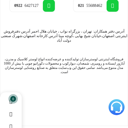
0922
6427127
021
55688462
آدرس دفتر همکاران: تهران ، بزرگراه نواب ، خیابان هلال احمر آدرس دفترفروش
اینترنتی:اصفهان،خیابان شیخ بهایی ،کوچه مینا آدرس کارخانه:اصفهان،شهرک صنعتی
دولت آباد
فروشگاه اینترنتی لوسترسازان تولیدکننده و عرضه‌کننده انواع لوستر کلاسیک و مدرن،
آباژور ایستاده و رومیزی، شمعدان، دیوارکوب و محصولات دکوراتیو چوبی با بیش از 1000
مدل متنوع می‌باشد. تمامی حقوق این وب‌سایت متعلق به صنایع روشنایی لوسترسازان
است.
0