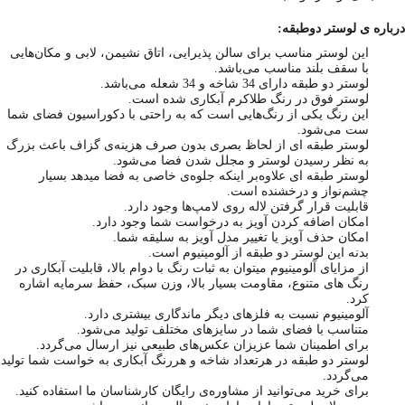
درباره ی لوستر دوطبقه:
این لوستر مناسب برای سالن پذیرایی، اتاق نشیمن، لابی و مکان‌هایی
با سقف بلند مناسب می‌باشد.
لوستر دو طبقه دارای 34 شاخه و 34 شعله می‌باشد.
لوستر فوق در رنگ طلاکرم آبکاری شده است.
این رنگ یکی از رنگ‌هایی است که به راحتی با دکوراسیون فضای شما
ست می‌شود.
لوستر طبقه‌ ای از لحاظ بصری بدون صرف هزینه‌ی گزاف باعث بزرگ
به نظر رسیدن لوستر و مجلل شدن فضا می‌شود.
لوستر طبقه‌ ای علاوه‌بر اینکه جلوه‌ی خاصی به فضا میدهد بسیار
چشم‌نواز و درخشنده است.
قابلیت قرار گرفتن لاله روی لامپ‌ها وجود دارد.
امکان اضافه کردن آویز به درخواست شما وجود دارد.
امکان حذف آویز یا تغییر مدل آویز به سلیقه شما.
بدنه این لوستر دو طبقه از آلومینیوم است.
از مزایای آلومینیوم میتوان به ثبات رنگ با دوام بالا، قابلیت آبکاری در
رنگ های متنوع، مقاومت بسیار بالا، وزن سبک، حفظ سرمایه اشاره
کرد.
آلومینیوم نسبت به فلزهای دیگر ماندگاری بیشتری دارد.
متناسب با فضای شما در سایزهای مختلف تولید می‌شود.
برای اطمینان شما عزیزان عکس‌های طبیعی نیز ارسال می‌گردد.
لوستر دو طبقه در هرتعداد شاخه و هررنگ آبکاری به خواست شما تولید
می‌گردد.
برای خرید می‌توانید از مشاوره‌ی رایگان کارشناسان ما استفاده کنید.