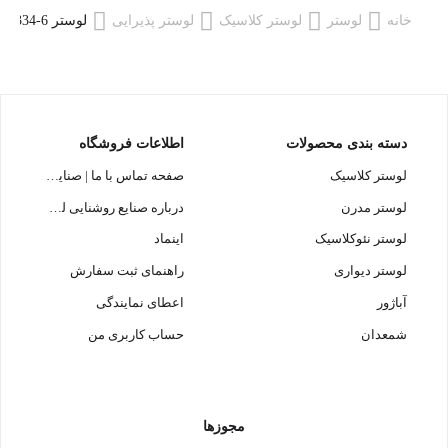
خانه
لوستر
لوستر کلاسیک
لوستر پذیرایی
لوستر L1334-6 لوسترسازان
دسته بندی محصولات
اطلاعات فروشگاه
لوستر کلاسیک
صفحه تماس با ما | صنایع روشنایی لوسترسازان
لوستر مدرن
درباره صنایع روشنایی لوسترسازان
لوستر نئوکلاسیک
اینماد
لوستر دیواری
راهنمای ثبت سفارش
آباژور
اعطای نمایندگی
شمعدان
حساب کاربری من
مجوزها