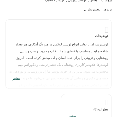
برچسب:
لوستر
,
لوستر پذیرایی
,
لوستر کلاسیک
برند ها:
لوسترسازان
توضیحات
لوسترسازان با تولید انواع لوستر لوکس در هررنگ آبکاری، هر تعداد
شاخه و ابعاد متناسب با فضای شما انتخاب و خرید لوستر، وسایل
روشنایی و تزیینی را برای شما آسان و لذت‌بخش کرده است. امروزه
لوسترها علاوه‌بر کاربری روشنایی یک عنصر تزیینی و دکوراتیو مهم
محسوب می‌شود، بنابراین در خرید لوستر مازاد بر روشنایی و نوردهی به
جنبه های دکوری و زیبایی آن هم توجه بسزایی می‌شود. با خرید این
لوستر لوکس طلاپرنس جلوه‌ی زیبایی را به دکوراسیون خانه‌ی خود…
نظرات (0)