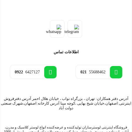
اطلاعات تماس
0922
6427127
021
55688462
آدرس دفتر همکاران: تهران ، بزرگراه نواب ، خیابان هلال احمر آدرس دفترفروش
اینترنتی:اصفهان،خیابان شیخ بهایی ،کوچه مینا آدرس کارخانه:اصفهان،شهرک صنعتی
دولت آباد
فروشگاه اینترنتی لوسترسازان تولیدکننده و عرضه‌کننده انواع لوستر کلاسیک و مدرن،
آباژور ایستاده و رومیزی، شمعدان، دیوارکوب و محصولات دکوراتیو چوبی با بیش از 1000