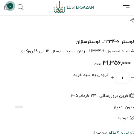
0
لوستر L1334-6 لوسترسازان
شناسه محصول:
L1334-6
- زمان تولید و ارسال: 12 الی 18 روزکاری
31,356,000
تومان
افزودن به سبد خرید
آخرین بروزرسانی : 23 خرداد, 1405
بدون امتیاز
موجود
توضیح کوتاه
محصول