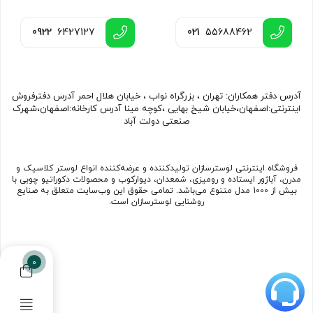
0922
6427127
021
55688462
آدرس دفتر همکاران: تهران ، بزرگراه نواب ، خیابان هلال احمر آدرس دفترفروش
اینترنتی:اصفهان،خیابان شیخ بهایی ،کوچه مینا آدرس کارخانه:اصفهان،شهرک
صنعتی دولت آباد
فروشگاه اینترنتی لوسترسازان تولیدکننده و عرضه‌کننده انواع لوستر کلاسیک و
مدرن، آباژور ایستاده و رومیزی، شمعدان، دیوارکوب و محصولات دکوراتیو چوبی با
بیش از 1000 مدل متنوع می‌باشد. تمامی حقوق این وب‌سایت متعلق به صنایع
روشنایی لوسترسازان است.
0