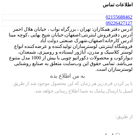
اطلاعات تماس
021
55688462
0922
6427127
آدرس دفتر همکاران: تهران ، بزرگراه نواب ، خیابان هلال احمر
آدرس دفترفروش اینترنتی:اصفهان،خیابان شیخ بهایی ،کوچه مینا
آدرس کارخانه:اصفهان،شهرک صنعتی دولت آباد
فروشگاه اینترنتی لوسترسازان تولیدکننده و عرضه‌کننده انواع
لوستر کلاسیک و مدرن، آباژور ایستاده و رومیزی، شمعدان،
دیوارکوب و محصولات دکوراتیو چوبی با بیش از 1000 مدل متنوع
می‌باشد. تمامی حقوق این وب‌سایت متعلق به صنایع روشنایی
لوسترسازان است.
به من اطلاع بده
با پر کردن فرم زیر هر زمان که این محصول موجود شد از طریق
ایمیل یا ارسال پیامک به شما اطلاع رسانی خواهد شد.
از طریق: