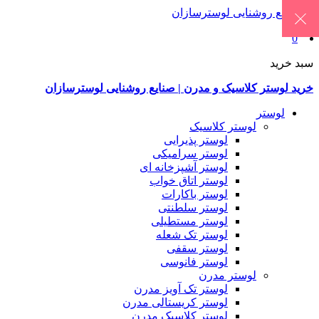
0
سبد خرید
خرید لوستر کلاسیک و مدرن | صنایع روشنایی لوسترسازان
لوستر
لوستر کلاسیک
لوستر پذیرایی
لوستر سرامیکی
لوستر آشپزخانه ای
لوستر اتاق خواب
لوستر باکارات
لوستر سلطنتی
لوستر مستطیلی
لوستر تک شعله
لوستر سقفی
لوستر فانوسی
لوستر مدرن
لوستر تک آویز مدرن
لوستر کریستالی مدرن
لوستر کلاسیک مدرن