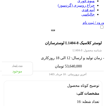
میوه خوری
چراغ رومیزی (گردسوز)
آینه قدی
جالباسی
ورود / ثبت نام
لوستر کلاسیک L1404-8 لوسترسازان
شناسه محصول:
L1404-8
- زمان تولید و ارسال: 12 الی 18 روزکاری
53,640,000
تومان
بدون امتیاز
موجود
آخرین بروزرسانی : 10 خرداد, 1405
توضیح کوتاه
محصول
مشخصات کلی:
تعداد شعله: 16