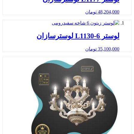
48,204,000
تومان
لوستر L1130-6 لوسترسازان
35,100,000
تومان