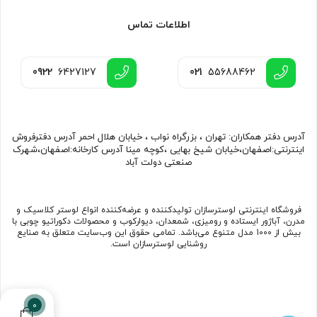
اطلاعات تماس
0922
6427127
021
55688462
آدرس دفتر همکاران: تهران ، بزرگراه نواب ، خیابان هلال احمر آدرس دفترفروش
اینترنتی:اصفهان،خیابان شیخ بهایی ،کوچه مینا آدرس کارخانه:اصفهان،شهرک
صنعتی دولت آباد
فروشگاه اینترنتی لوسترسازان تولیدکننده و عرضه‌کننده انواع لوستر کلاسیک و
مدرن، آباژور ایستاده و رومیزی، شمعدان، دیوارکوب و محصولات دکوراتیو چوبی با
بیش از 1000 مدل متنوع می‌باشد. تمامی حقوق این وب‌سایت متعلق به صنایع
روشنایی لوسترسازان است.
0