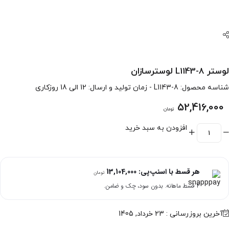
لوستر L1143-8 لوسترسازان
شناسه محصول:
L1143-8
- زمان تولید و ارسال: 12 الی 18 روزکاری
52,416,000
تومان
افزودن به سبد خرید
هر قسط با اسنپ‌پی:
13,104,000
تومان
۴ قسط ماهانه. بدون سود، چک و ضامن.
آخرین بروزرسانی : 23 خرداد, 1405