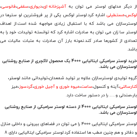
از دیگر مدلهای لوستر می توان به
آشپزخانه ای
،
دیواری
،
سقفی
،
فانوسی
،
لوکس
،
مستطیلی
اشاره کرد.لوستر لوکس یکی از پر فروشترین لو سترها در
لوسترسازان می باشد که با استقبال زیادی مواجهه شده است.از اهداف
لوستر سا زان می توان به صادرات اشاره کرد که توانسته تولیدات خود را به
تعدادی از کشورها صادر کند.نمونه بارز آن صادرات به عتبات عالیات می
باشد.
خرید لوستر سرامیکی ایتالیایی 4000 یک محصول لاکچری از صنایع روشنایی
لوسترسازان می باشد.
گروه تولیدی لوسترسازان علاوه بر تولید شمعدان،تولیداتی مانند
لوستر
،
کنارسالنی
،آینه و کنسول،
ساعت
،
میوه خوری و آجیل خوری
،
گردسوز
،میز
بار،صندلی و….. را در دستور ساخت دارد.
لوستر سرامیکی ایتالیایی 4000 از دسته لوستر سرامیکی از صنایع روشنایی
لوسترسازان می باشد.
لوستر سرامیکی ایتالیایی 4000 را می توان در فضاهای بیرونی و داخلی منازل
و دفاتر و هم چنین مطب ها استفاده کرد.لوستر سرامیکی ایتالیایی دارای 8