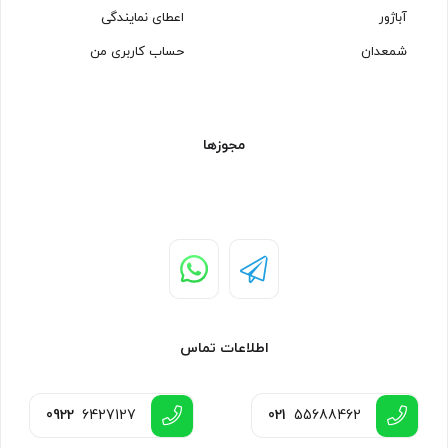
آباژور
اعطای نمایندگی
شمعدان
حساب کاربری من
مجوزها
اطلاعات تماس
0922
6427127
021
55688462