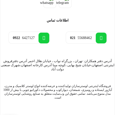
اطلاعات تماس
0922
6427127
021
55688462
آدرس دفتر همکاران: تهران ، بزرگراه نواب ، خیابان هلال احمر آدرس دفترفروش
اینترنتی:اصفهان،خیابان شیخ بهایی ،کوچه مینا آدرس کارخانه:اصفهان،شهرک صنعتی
دولت آباد
فروشگاه اینترنتی لوسترسازان تولیدکننده و عرضه‌کننده انواع لوستر کلاسیک و مدرن،
آباژور ایستاده و رومیزی، شمعدان، دیوارکوب و محصولات دکوراتیو چوبی با بیش از 1000
مدل متنوع می‌باشد. تمامی حقوق این وب‌سایت متعلق به صنایع روشنایی لوسترسازان
است.