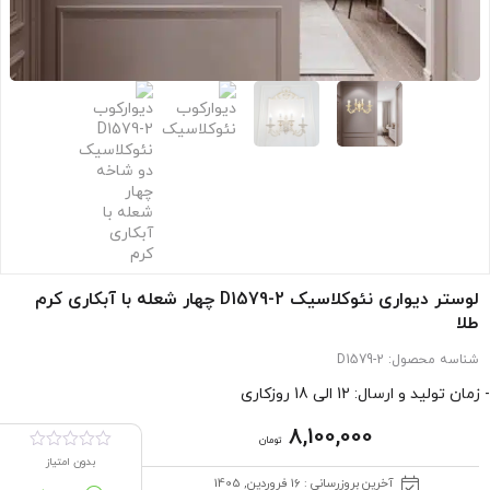
لوستر دیواری نئوکلاسیک D1579-2 چهار شعله با آبکاری کرم
طلا
شناسه محصول:
D1579-2
- زمان تولید و ارسال: 12 الی 18 روزکاری
8,100,000
تومان
بدون امتیاز
آخرین بروزرسانی : 16 فروردین, 1405