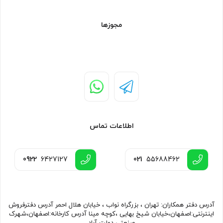
مجوزها
اطلاعات تماس
0922
6427127
021
55688462
آدرس دفتر همکاران: تهران ، بزرگراه نواب ، خیابان هلال احمر آدرس دفترفروش
اینترنتی:اصفهان،خیابان شیخ بهایی ،کوچه مینا آدرس کارخانه:اصفهان،شهرک
صنعتی دولت آباد