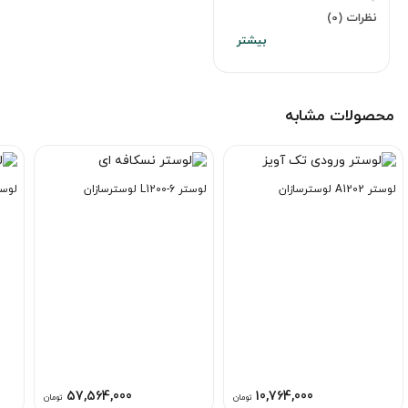
نظرات (0)
محصولات مشابه
لوستر A1202 لوسترسازان
لوستر L1200-6 لوسترسازان
لوستر A1204 ل
57,564,000
10,764,000
تومان
تومان