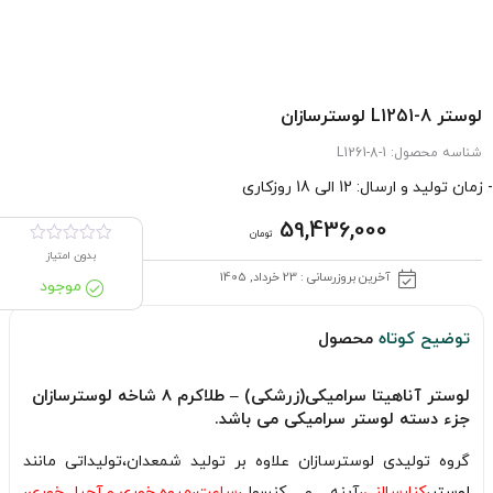
لوستر L1251-8 لوسترسازان
شناسه محصول:
L1261-8-1
- زمان تولید و ارسال: 12 الی 18 روزکاری
59,436,000
تومان
بدون امتیاز
آخرین بروزرسانی : 23 خرداد, 1405
موجود
توضیح کوتاه
محصول
لوستر آناهیتا سرامیکی(زرشکی) – طلاکرم 8 شاخه لوسترسازان
جزء دسته لوستر سرامیکی می باشد.
گروه تولیدی لوسترسازان علاوه بر تولید شمعدان،تولیداتی مانند
لوستر
،
کنارسالنی
،آینه و کنسول،
ساعت
،
میوه خوری و آجیل خوری
،