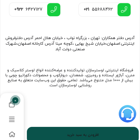
0922
6427127
021
55688462
آدرس دفتر همکاران: تهران ، بزرگراه نواب ، خیابان هلال احمر آدرس دفترفروش
اینترنتی:اصفهان،خیابان شیخ بهایی ،کوچه مینا آدرس کارخانه:اصفهان،شهرک
صنعتی دولت آباد
فروشگاه اینترنتی لوسترسازان تولیدکننده و عرضه‌کننده انواع لوستر کلاسیک و
مدرن، آباژور ایستاده و رومیزی، شمعدان، دیوارکوب و محصولات دکوراتیو چوبی با
بیش از 1000 مدل متنوع می‌باشد. تمامی حقوق این وب‌سایت متعلق به صنایع
روشنایی لوسترسازان است.
0
افزودن به سبد خرید