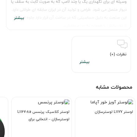
وسیله ای برای نگهداری یک یا چند لامپ که به صورت ثابت به سقف یا
دیوار متصل می شود. طراحی و تولید آن در ایران سابقه ای طولانی دارد.
این صنعت به دلیل حساسیتی که در ساخت آن قرار دارد جلوه ای ویژه
از تولیداتش را همواره به مردم نمایش…
نظرات (0)
محصولات مشابه
لوستر L1177 لوسترسازان
لوستر کلاسیک پرنسس L1167-8a
لوسترسازان – انتخابی برای
خاص‌پسندان