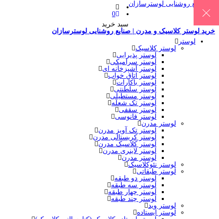
0
سبد خرید
خرید لوستر کلاسیک و مدرن | صنایع روشنایی لوسترسازان
لوستر
لوستر کلاسیک
لوستر پذیرایی
لوستر سرامیکی
لوستر آشپزخانه ای
لوستر اتاق خواب
لوستر باکارات
لوستر سلطنتی
لوستر مستطیلی
لوستر تک شعله
لوستر سقفی
لوستر فانوسی
لوستر مدرن
لوستر تک آویز مدرن
لوستر کریستالی مدرن
لوستر کلاسیک مدرن
لوستر لاینری مدرن
لوستر مدرن
لوستر نئوکلاسیک
لوستر طبقاتی
لوستر دو طبقه
لوستر سه طبقه
لوستر چهار طبقه
لوستر چند طبقه
لوستر وید
لوستر ایستاده