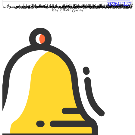
0922
6427127
آدرس دفتر همکاران: تهران ، بزرگراه نواب ، خیابان هلال احمر آدرس دفترفروش اینترنتی:اصفهان،خیابان شیخ بهایی ،کوچه مینا آدرس کارخانه:اصفهان،شهرک صنعتی دولت آباد
فروشگاه اینترنتی لوسترسازان تولیدکننده و عرضه‌کننده انواع لوستر کلاسیک و مدرن، آباژور ایستاده و رومیزی، شمعدان، دیوارکوب و محصولات دکوراتیو چوبی با بیش از 1000 مدل متنوع می‌باشد. تمامی حقوق این وب‌سایت متعلق به صنایع روشنایی لوسترسازان است.
به من اطلاع بده