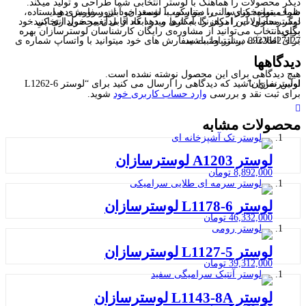
دیگر محصولات را هماهنگ با لوستر انتخابی شما طراحی و تولید میکند.
شما میتوانید کنارسالنی، دیوارکوب، شمعدان، آباژور رومیزی و ایستاده، ظرف میوه‌خوری و… را متناسب با لوستر خود نیز سفارش دهید.
لوسترسازان این امکان را به شما میدهد که از مدل محصول انتخابیِ خود دیگر محصولات را درهرنگ آبکاری و در ابعاد قابل تغییر خریداری کنید.
برای انتخاب می‌توانید از مشاوره‌ی رایگان کارشناسان لوسترسازان بهره بگیرید.
برای اطلاعات بیشتر و ثبت سفارش های خود میتوانید با واتساپ شماره ی 09226427127 در ارتباط باشید.
دیدگاهها
هیچ دیدگاهی برای این محصول نوشته نشده است.
اولین نفری باشید که دیدگاهی را ارسال می کنید برای “لوستر L1262-6 لوسترسازان”
برای ثبت نقد و بررسی
وارد حساب کاربری خود
شوید.
محصولات مشابه
لوستر A1203 لوسترسازان
8,892,000
تومان
لوستر L1178-6 لوسترسازان
46,332,000
تومان
لوستر L1127-5 لوسترسازان
39,312,000
تومان
لوستر L1143-8A لوسترسازان