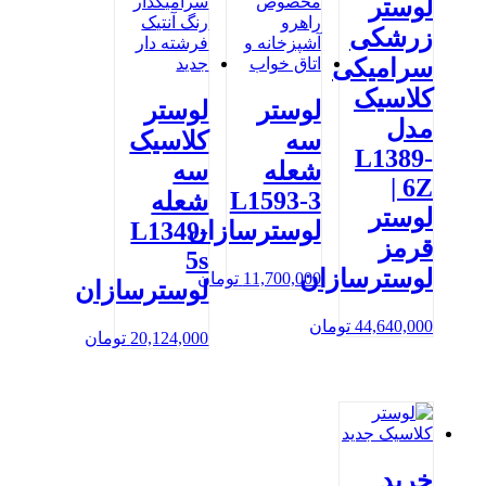
لوستر
زرشکی
سرامیکی
کلاسیک
لوستر
لوستر
مدل
سه
کلاسیک
L1389-
شعله
سه
6Z |
L1593-3
شعله
لوستر
لوسترسازان
L1349-
قرمز
5s
لوسترسازان
11,700,000
تومان
لوسترسازان
44,640,000
تومان
20,124,000
تومان
خرید