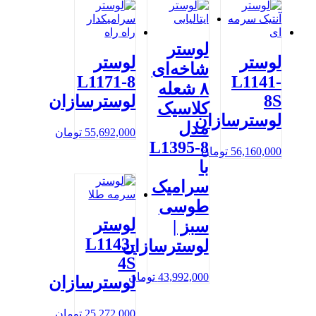
لوستر
لوستر
لوستر
شاخه‌ای
L1171-8
L1141-
۸ شعله
8S
لوسترسازان
کلاسیک
لوسترسازان
مدل
55,692,000
تومان
L1395-8
56,160,000
تومان
با
سرامیک
طوسی
لوستر
سبز |
L1143-
لوسترسازان
4S
43,992,000
تومان
لوسترسازان
25,272,000
تومان