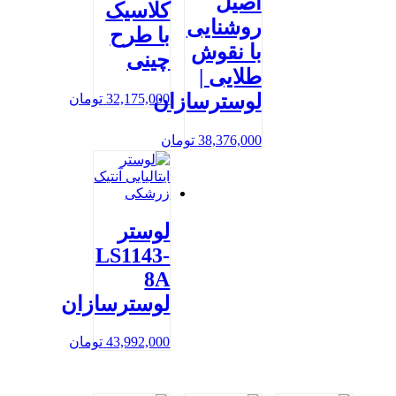
اصیل
کلاسیک
روشنایی
با طرح
با نقوش
چینی
طلایی |
لوسترسازان
32,175,000
تومان
38,376,000
تومان
لوستر
LS1143-
8A
لوسترسازان
43,992,000
تومان