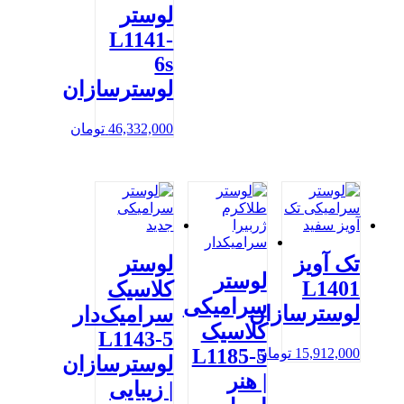
لوستر
L1141-
6s
لوسترسازان
46,332,000
تومان
تک آویز
لوستر
لوستر
L1401
کلاسیک
سرامیکی
لوسترسازان
سرامیک‌دار
کلاسیک
L1143-5
L1185-5
15,912,000
تومان
لوسترسازان
| هنر
| زیبایی