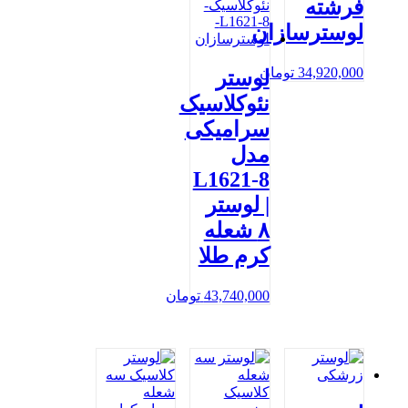
فرشته
لوسترسازان
34,920,000
تومان
لوستر
نئوکلاسیک
سرامیکی
مدل
L1621-8
| لوستر
۸ شعله
کرم طلا
43,740,000
تومان