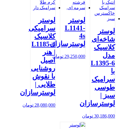
لوستر
لوستر
L1141-
سرامیکی
لوستر
4s
کلاسیک
شاخه‌ای
لوسترسازان
L1185-4
کلاسیک
| هنر
مدل
29,250,000
تومان
اصیل
L1395-6
روشنایی
با
با نقوش
سرامیک
طلایی |
طوسی
لوسترسازان
سبز |
لوسترسازان
28,080,000
تومان
30,186,000
تومان