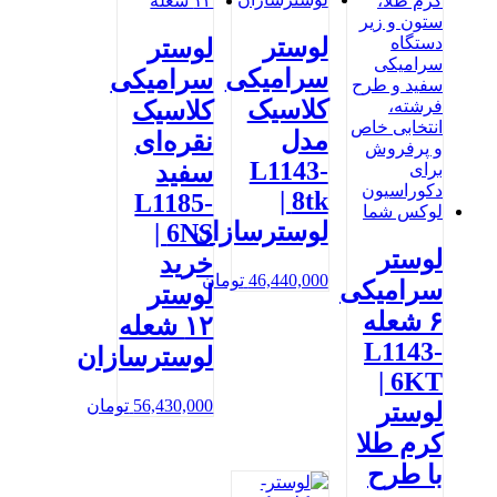
لوستر
لوستر
سرامیکی
سرامیکی
کلاسیک
کلاسیک
مدل
نقره‌ای
L1143-
سفید
8tk |
L1185-
لوسترسازان
6NS |
لوستر
خرید
46,440,000
تومان
سرامیکی
لوستر
۶ شعله
۱۲ شعله
L1143-
لوسترسازان
6KT |
56,430,000
تومان
لوستر
کرم طلا
با طرح