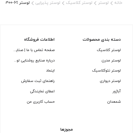
خانه
لوستر
لوستر کلاسیک
لوستر پذیرایی
لوستر L1300-6t لوسترسازان
دسته بندی محصولات
اطلاعات فروشگاه
لوستر کلاسیک
صفحه تماس با ما | صنایع روشنایی لوسترسازان
لوستر مدرن
درباره صنایع روشنایی لوسترسازان
لوستر نئوکلاسیک
اینماد
لوستر دیواری
راهنمای ثبت سفارش
آباژور
اعطای نمایندگی
شمعدان
حساب کاربری من
مجوزها