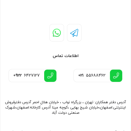
اطلاعات تماس
0922
6427127
021
55688462
آدرس دفتر همکاران: تهران ، بزرگراه نواب ، خیابان هلال احمر آدرس دفترفروش
اینترنتی:اصفهان،خیابان شیخ بهایی ،کوچه مینا آدرس کارخانه:اصفهان،شهرک
صنعتی دولت آباد