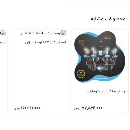
محصولات مشابه
لوستر L1139-18 لوسترسازان
لوستر L1200-5 
لوستر L1141-8 لوسترسازان
160,290,000
57,564,000
تومان
تومان